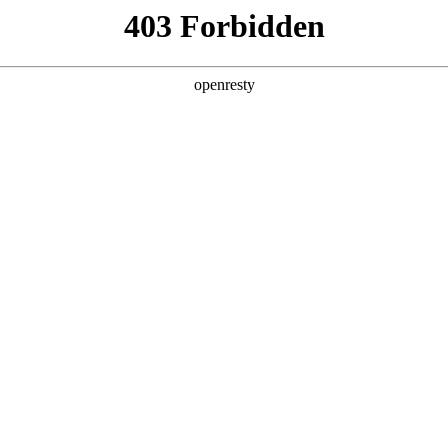
6人生就是博
新闻中心
品牌特色
招贤纳士
创新研发